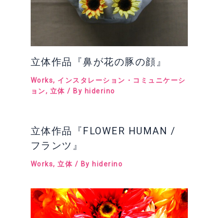
立体作品『鼻が花の豚の顔』
Works
,
インスタレーション・コミュニケーシ
ョン
,
立体
/ By
hiderino
立体作品『FLOWER HUMAN /
フランツ』
Works
,
立体
/ By
hiderino