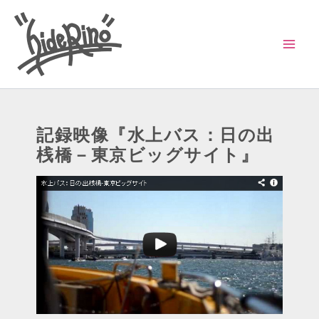
内
容
を
ス
キ
ッ
記録映像『水上バス：日の出
プ
桟橋－東京ビッグサイト』