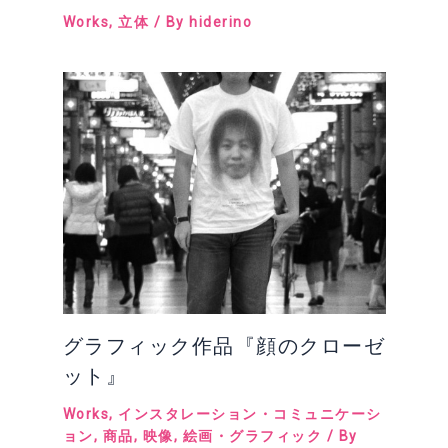
Works
,
立体
/ By
hiderino
グラフィック作品『顔のクローゼ
ット』
Works
,
インスタレーション・コミュニケーシ
ョン
,
商品
,
映像
,
絵画・グラフィック
/ By