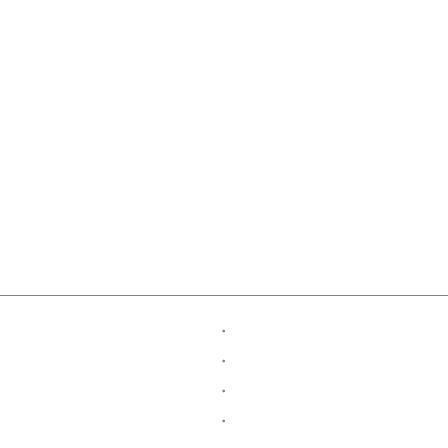
・
・
・
・