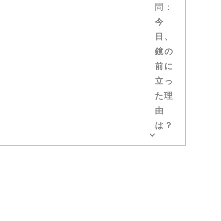
問：
今
日、
鏡の
前に
立っ
た理
由
は？