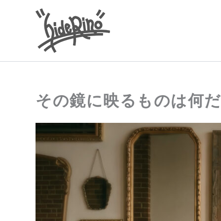
内
容
を
ス
キ
ッ
プ
その鏡に映るものは何だ