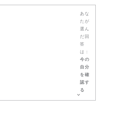
あな
たが
選ん
だ回
答
は：
今の
自分
を確
認す
る