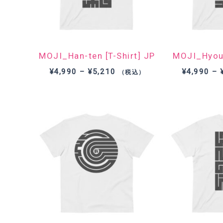
MOJI_Han-ten [T-Shirt] JP
MOJI_Hyou-r
価
¥
4,990
–
¥
5,210
¥
4,990
–
（税込）
格
帯:
¥4,990
–
¥5,210