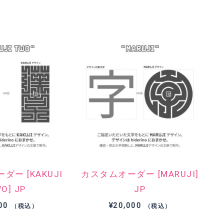
格
格
帯:
帯:
¥4,990
¥4,990
–
–
¥5,210
¥5,210
ー [KAKUJI
カスタムオーダー [MARUJI]
O] JP
JP
00
¥
20,000
（税込）
（税込）