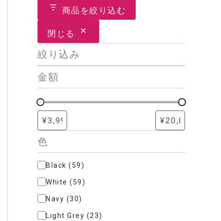
商品を絞り込む
閉じる
絞り込み
金額
色
色
Black
(
59
)
White
(
59
)
Navy
(
30
)
Light Grey
(
23
)