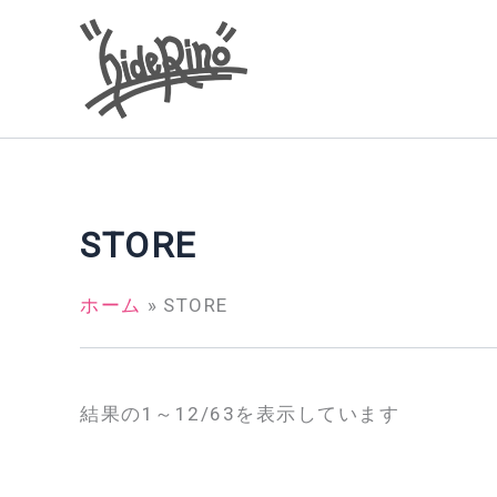
内
容
を
ス
キ
ッ
プ
STORE
ホーム
STORE
結果の1～12/63を表示しています