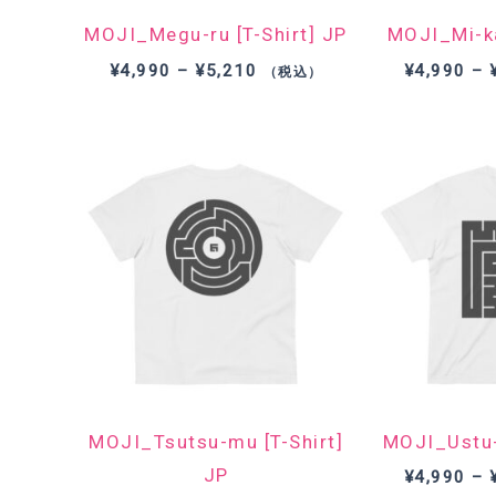
MOJI_Megu-ru [T-Shirt] JP
MOJI_Mi-ka
価
¥
4,990
–
¥
5,210
¥
4,990
–
（税込）
格
帯:
¥4,990
–
¥5,210
MOJI_Tsutsu-mu [T-Shirt]
MOJI_Ustu-r
JP
¥
4,990
–