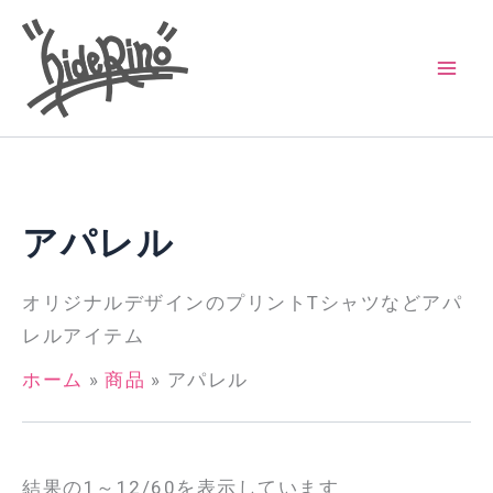
内
容
を
ス
キ
ッ
プ
アパレル
オリジナルデザインのプリントTシャツなどアパ
レルアイテム
ホーム
商品
アパレル
結果の1～12/60を表示しています