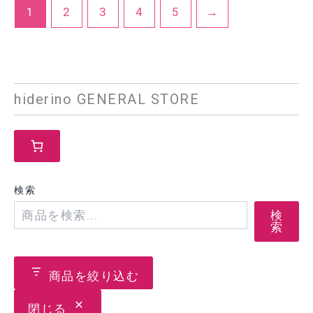
¥5,210
1
2
3
4
5
→
hiderino GENERAL STORE
検索
検
索
商品を絞り込む
閉じる