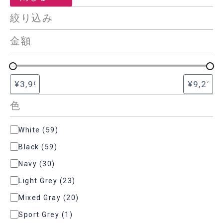
絞り込み
金額
色
色
White
(
59
)
Black
(
59
)
Navy
(
30
)
Light Grey
(
23
)
Mixed Gray
(
20
)
Sport Grey
(
1
)