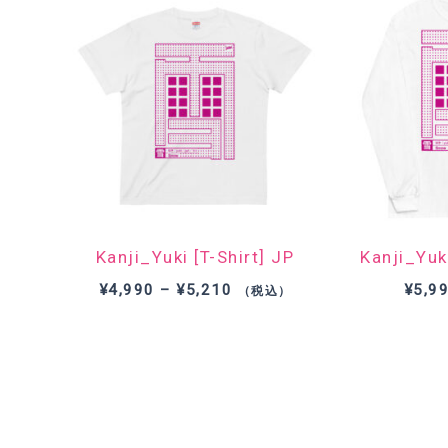
Kanji_Yuki [T-Shirt] JP
Kanji_Yuk
価
¥
4,990
–
¥
5,210
¥
5,9
（税込）
格
帯:
¥4,990
–
¥5,210