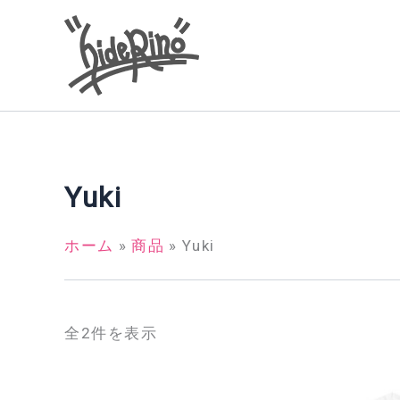
内
容
を
ス
キ
ッ
プ
Yuki
ホーム
商品
Yuki
全2件を表示