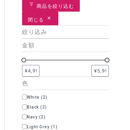
商品を絞り込む
閉じる
絞り込み
金額
色
色
White
(
2
)
Black
(
2
)
Navy
(
2
)
Light Grey
(
1
)