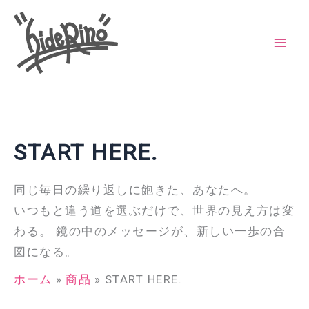
内
容
を
ス
キ
ッ
プ
START HERE.
同じ毎日の繰り返しに飽きた、あなたへ。
いつもと違う道を選ぶだけで、世界の見え方は変
わる。 鏡の中のメッセージが、新しい一歩の合
図になる。
ホーム
商品
START HERE.