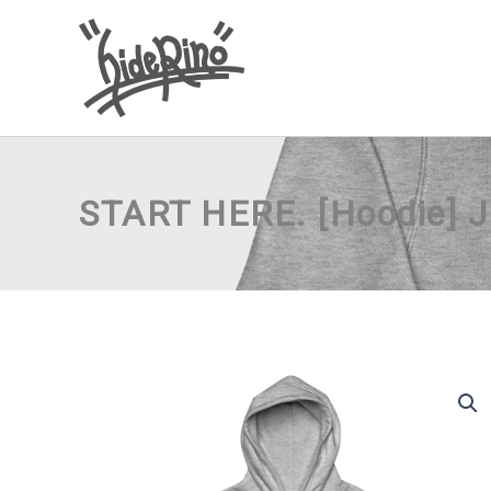
内
容
を
ス
キ
ッ
START HERE. [Hoodie] 
プ