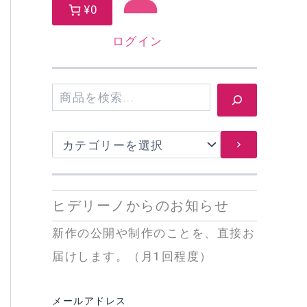
¥0
ログイン
検
索
カ
テ
ゴ
リ
ー
ヒデリーノからのお知らせ
を
選
新作の公開や制作のことを、直接お
択
届けします。（月1回程度）
メールアドレス