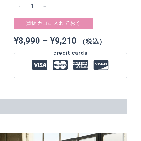
START
-
+
HERE.
[Hoodie]
JP
買物カゴに入れておく
個
価
¥
8,990
–
¥
9,210
（税込）
credit cards
格
帯:
¥8,990
–
¥9,210