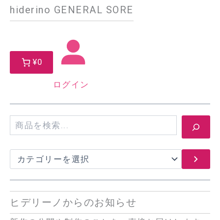
hiderino GENERAL SORE
¥0
ログイン
検
索
カ
テ
ゴ
リ
ー
ヒデリーノからのお知らせ
を
選