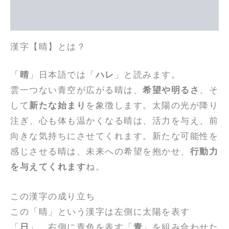
追加情報
漢字【晴】とは？
「
晴
」日本語では「
ハレ
」と読みます。
雲一つない青空が広がる晴は、
希望や明るさ
、そ
して
新たな始まり
を象徴します。太陽の光が降り
注ぎ、心も体も温かくなる晴は、活力を与え、前
向きな気持ちにさせてくれます。新たな可能性を
感じさせる晴は、未来への希望を抱かせ、
行動力
を与えてくれます
ね。
この漢字の成り立ち
この「晴」という漢字は左側に太陽を表す
「
日
」、右側に青色を表す「
青
」を組み合わせた