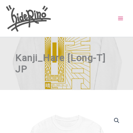
内
容
を
ス
キ
ッ
Kanji_Hare [Long-T]
プ
JP