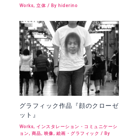
Works
,
立体
/ By
hiderino
グラフィック作品『顔のクローゼ
ット』
Works
,
インスタレーション・コミュニケーシ
ョン
,
商品
,
映像
,
絵画・グラフィック
/ By