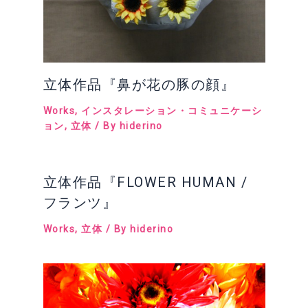
立体作品『鼻が花の豚の顔』
Works
,
インスタレーション・コミュニケーシ
ョン
,
立体
/ By
hiderino
立体作品『FLOWER HUMAN /
フランツ』
Works
,
立体
/ By
hiderino