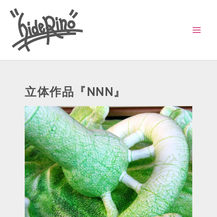
内
容
を
ス
キ
ッ
立体作品『NNN』
プ