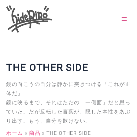
内
容
を
ス
キ
ッ
プ
THE OTHER SIDE
鏡の向こうの自分は静かに突きつける「これが正
体だ」
鏡に映るまで、それはただの「一側面」だと思っ
ていた。だが反転した言葉が、隠した本性をあぶ
り出す。もう、自分を欺けない。
ホーム
商品
THE OTHER SIDE