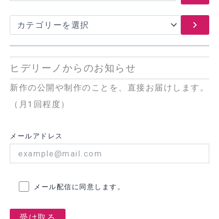
カ
テ
ゴ
リ
ー
ヒデリーノからのお知らせ
を
選
新作の公開や制作のことを、直接お届けします。
択
（月1回程度）
メールアドレス
メール配信に同意します。