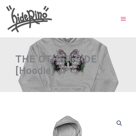
内
容
を
ス
キ
ッ
THE OTHER SIDE
プ
[Hoodie] JP