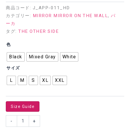
商品コード:
J_APP-011_HD
カテゴリー:
MIRROR MIRROR ON THE WALL
,
パ
ーカ
タグ:
THE OTHER SIDE
色
Black
Mixed Gray
White
サイズ
L
M
S
XL
XXL
Size Guide
THE
-
+
OTHER
SIDE