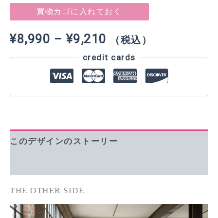
[Hoodie]
買物カゴに入れておく
JP
個
価
¥
8,990
–
¥
9,210
（税込）
credit cards
格
帯:
¥8,990
–
このデザインのストーリー
¥9,210
追加情報
THE OTHER SIDE