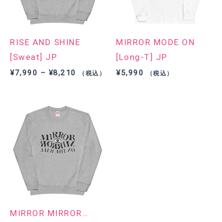
RISE AND SHINE
MIRROR MODE ON
[Sweat] JP
[Long-T] JP
価
¥
7,990
–
¥
8,210
¥
5,990
（税込）
（税込）
格
帯:
¥7,990
–
¥8,210
MIRROR MIRROR…