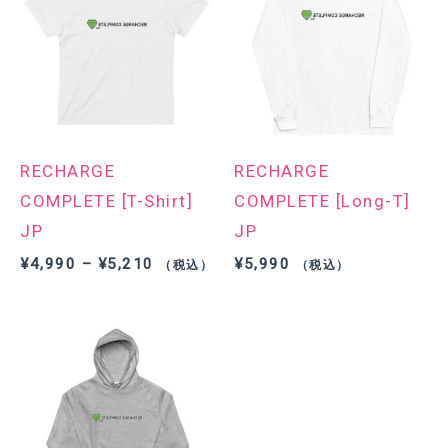
RECHARGE
RECHARGE
COMPLETE [T-Shirt]
COMPLETE [Long-T]
JP
JP
価
¥
4,990
–
¥
5,210
¥
5,990
（税込）
（税込）
格
帯:
¥4,990
–
¥5,210