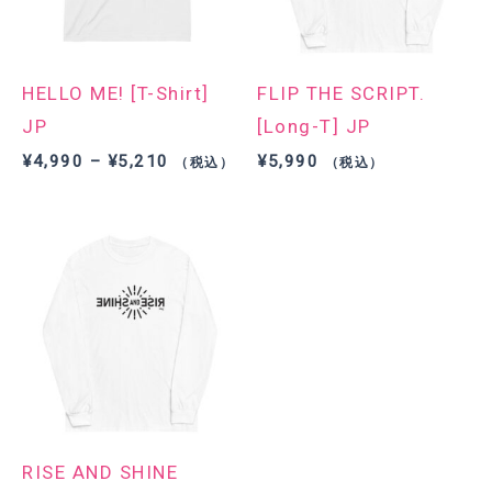
HELLO ME! [T-Shirt]
FLIP THE SCRIPT.
JP
[Long-T] JP
価
¥
4,990
–
¥
5,210
¥
5,990
（税込）
（税込）
格
帯:
¥4,990
–
¥5,210
RISE AND SHINE