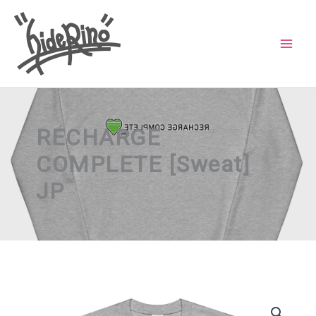
内
容
を
ス
キ
ッ
RECHARGE
プ
COMPLETE [Sweat]
JP