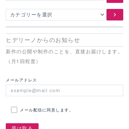
カ
テ
ゴ
リ
ー
ヒデリーノからのお知らせ
を
選
新作の公開や制作のことを、直接お届けします。
択
（月1回程度）
メールアドレス
メール配信に同意します。