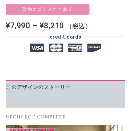
[Sweat]
JP
買物カゴに入れておく
個
価
¥
7,990
–
¥
8,210
（税込）
credit cards
格
帯:
¥7,990
–
このデザインのストーリー
¥8,210
追加情報
RECHARGE COMPLETE