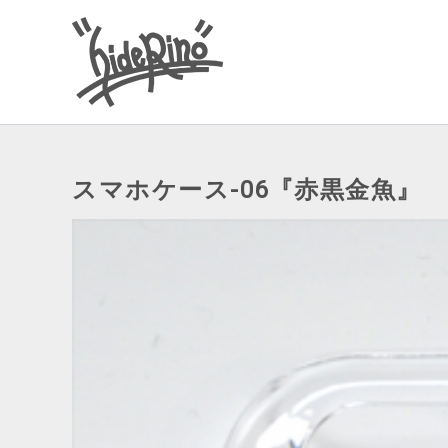
内
容
を
ス
キ
ッ
スマホケース-06『赤黒金魚』
プ