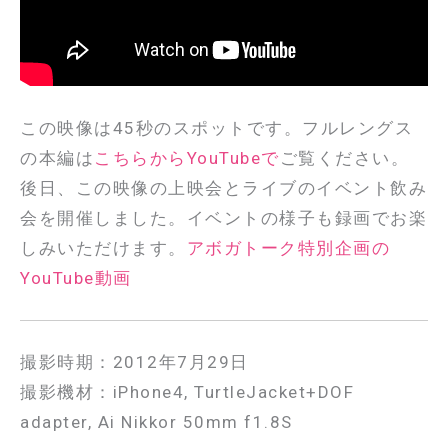
この映像は45秒のスポットです。フルレングス
の本編は
こちらからYouTubeで
ご覧ください。
後日、この映像の上映会とライブのイベント飲み
会を開催しました。イベントの様子も録画でお楽
しみいただけます。
アボガトーク特別企画の
YouTube動画
撮影時期：2012年7月29日
撮影機材：iPhone4, TurtleJacket+DOF
adapter, Ai Nikkor 50mm f1.8S