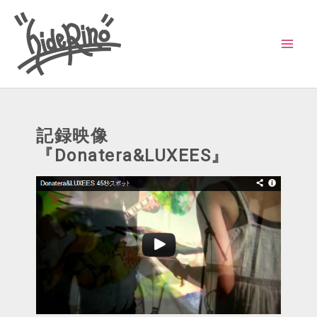
内
容
を
ス
キ
ッ
記録映像
プ
『Donatera&LUXEES』