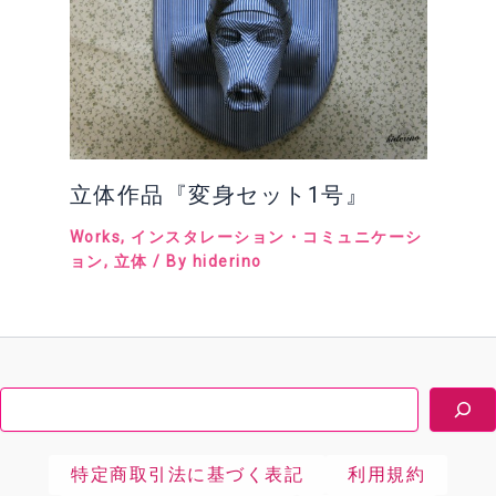
立体作品『変身セット1号』
Works
,
インスタレーション・コミュニケーシ
ョン
,
立体
/ By
hiderino
検
索
特定商取引法に基づく表記
利用規約