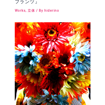
フランツ』
Works
,
立体
/ By
hiderino