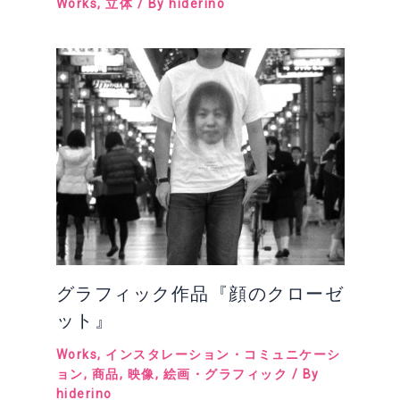
Works
,
立体
/ By
hiderino
グラフィック作品『顔のクローゼ
ット』
Works
,
インスタレーション・コミュニケーシ
ョン
,
商品
,
映像
,
絵画・グラフィック
/ By
hiderino