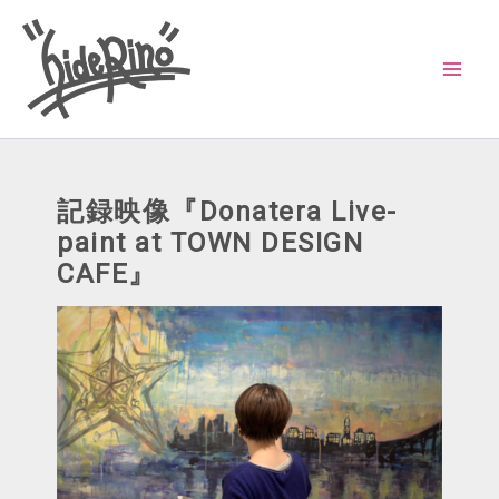
内
容
を
ス
キ
ッ
記録映像『Donatera Live-
プ
paint at TOWN DESIGN
CAFE』