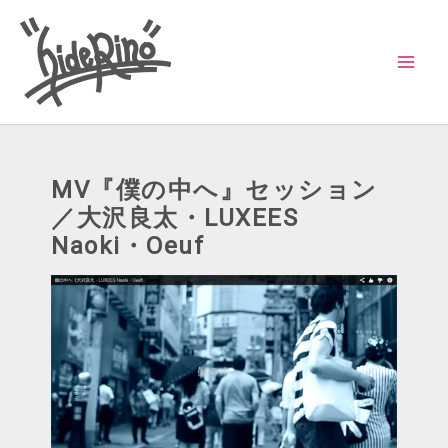
内
容
を
ス
キ
ッ
MV『僕の中へ』セッション
プ
／大沢良太・LUXEES
Naoki・Oeuf