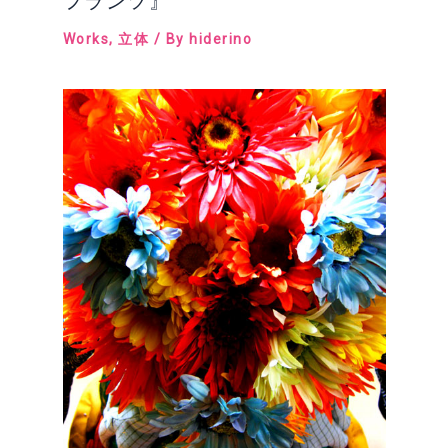
フランツ』
Works
,
立体
/ By
hiderino