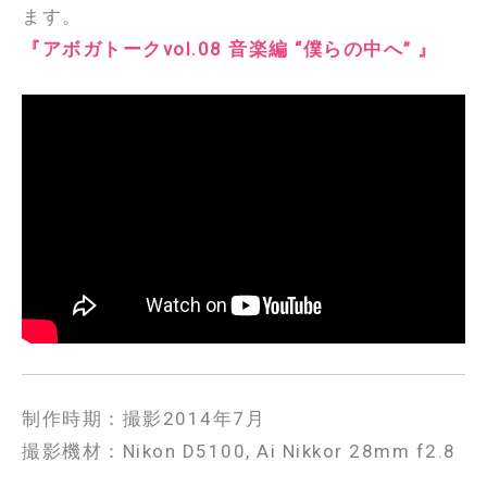
ます。
『アボガトークvol.08 音楽編 “僕らの中へ” 』
制作時期：撮影2014年7月
撮影機材：Nikon D5100, Ai Nikkor 28mm f2.8