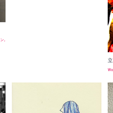
ョン
,
立
Wo