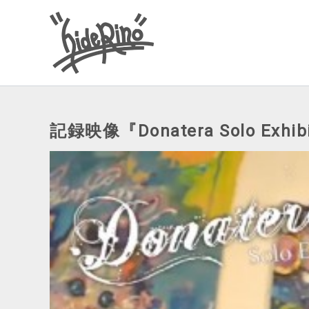
内
容
を
ス
キ
ッ
記録映像『Donatera Solo Exhib
プ