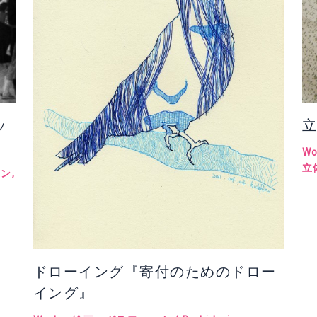
ッ
立
Wo
立
ョン
,
ドローイング『寄付のためのドロー
イング』