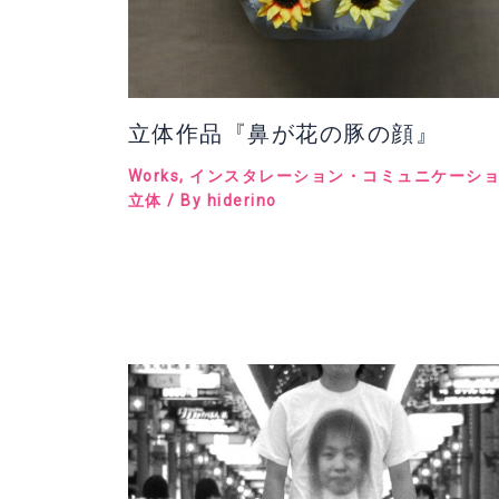
立体作品『鼻が花の豚の顔』
Works
,
インスタレーション・コミュニケーシ
立体
/ By
hiderino