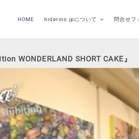
HOME
hiderino.jpについて
問合せフ
ition WONDERLAND SHORT CAKE』