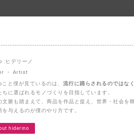
ino :ヒデリーノ
r ・ Artist
rinoこと僕が見ているのは、
流行に踊らされるのではな
たちに選ばれるモノづくりを目指しています。
の文脈も踏まえて、商品を作品と捉え、世界・社会を
語を与えるのが僕のやり方です。
out hiderino