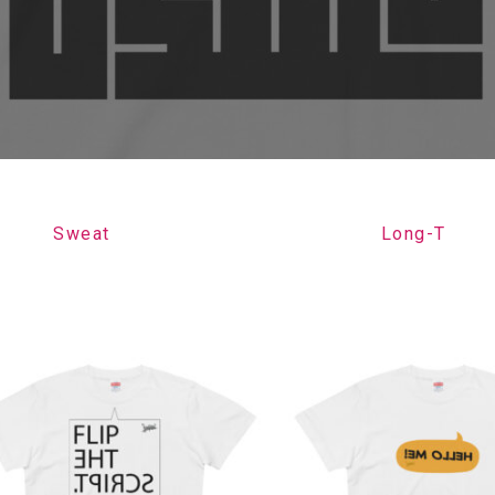
–
¥5,210
Sweat
Long-T