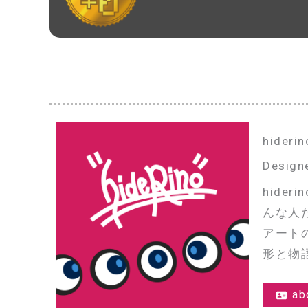
hider
Designe
hide
んな人
アート
形と物
ab