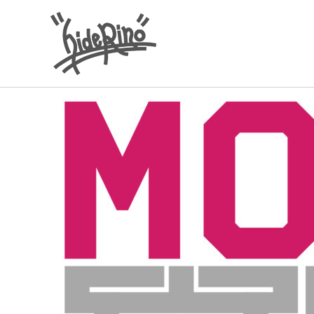
内
容
を
ス
キ
ッ
プ