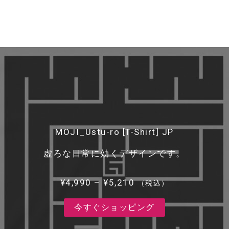
MOJI_Ustu-ro [T-Shirt] JP
虚ろな日常に効くデザインです。
価
¥
4,990
–
¥
5,210
（税込）
格
今すぐショッピング
帯:
¥4,990